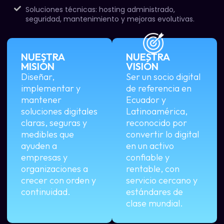
Soluciones técnicas: hosting administrado,
seguridad, mantenimiento y mejoras evolutivas.
NUESTRA
NUESTRA
MISIÓN
VISIÓN
Diseñar,
Ser un socio digital
implementar y
de referencia en
mantener
Ecuador y
soluciones digitales
Latinoamérica,
claras, seguras y
reconocido por
medibles que
convertir lo digital
ayuden a
en un activo
empresas y
confiable y
organizaciones a
rentable, con
crecer con orden y
servicio cercano y
continuidad.
estándares de
clase mundial.